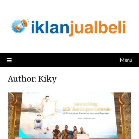
Skip
to
content
Menu
Author:
Kiky