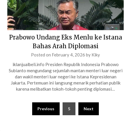
Prabowo Undang Eks Menlu ke Istana
Bahas Arah Diplomasi
Posted on
February 4, 2026
by
Kiky
iklanjualbeli.info Presiden Republik Indonesia Prabowo
Subianto mengundang sejumlah mantan menteri luar negeri
dan wakil menteri luar negeri ke Istana Kepresidenan
Jakarta. Pertemuan ini langsung menarik perhatian publik
karena melibatkan tokoh-tokoh penting diplomasi…
Posts
Previous
5
Next
pagination