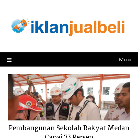
Skip
to
content
Menu
Pembangunan Sekolah Rakyat Medan
Capai 73 Persen