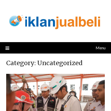
Skip
to
content
Menu
Category:
Uncategorized