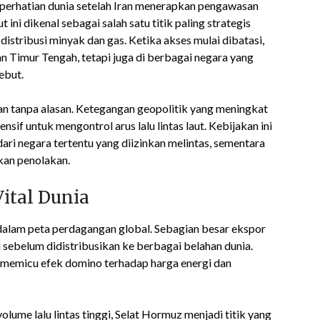
perhatian dunia setelah Iran menerapkan pengawasan
 ini dikenal sebagai salah satu titik paling strategis
istribusi minyak dan gas. Ketika akses mulai dibatasi,
 Timur Tengah, tetapi juga di berbagai negara yang
ebut.
n tanpa alasan. Ketegangan geopolitik yang meningkat
f untuk mengontrol arus lalu lintas laut. Kebijakan ini
ari negara tertentu yang diizinkan melintas, sementara
kan penolakan.
Vital Dunia
 dalam peta perdagangan global. Sebagian besar ekspor
i sebelum didistribusikan ke berbagai belahan dunia.
t memicu efek domino terhadap harga energi dan
lume lalu lintas tinggi, Selat Hormuz menjadi titik yang