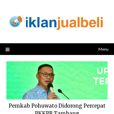
Skip
to
content
Menu
Pemkab Pohuwato Didorong Percepat
PKKPR Tambang