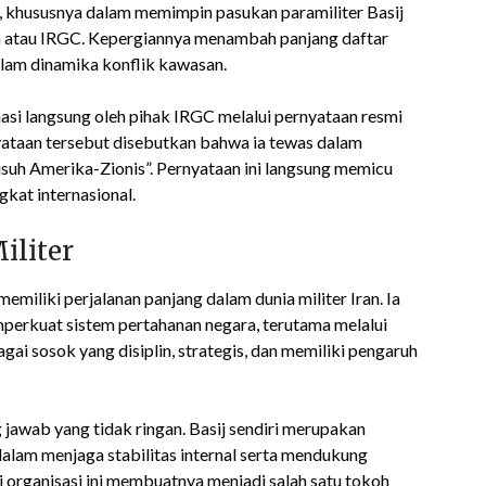
ran, khususnya dalam memimpin pasukan paramiliter Basij
m atau IRGC. Kepergiannya menambah panjang daftar
dalam dinamika konflik kawasan.
asi langsung oleh pihak IRGC melalui pernyataan resmi
yataan tersebut disebutkan bahwa ia tewas dalam
usuh Amerika-Zionis”. Pernyataan ini langsung memicu
ngkat internasional.
iliter
emiliki perjalanan panjang dalam dunia militer Iran. Ia
erkuat sistem pertahanan negara, terutama melalui
gai sosok yang disiplin, strategis, dan memiliki pengaruh
 jawab yang tidak ringan. Basij sendiri merupakan
dalam menjaga stabilitas internal serta mendukung
i organisasi ini membuatnya menjadi salah satu tokoh