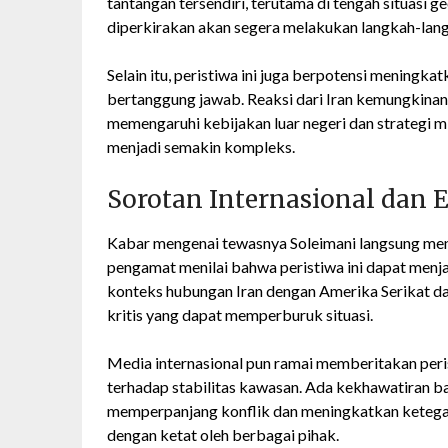
tantangan tersendiri, terutama di tengah situasi 
diperkirakan akan segera melakukan langkah-lang
Selain itu, peristiwa ini juga berpotensi meningka
bertanggung jawab. Reaksi dari Iran kemungkinan t
memengaruhi kebijakan luar negeri dan strategi mi
menjadi semakin kompleks.
Sorotan Internasional dan E
Kabar mengenai tewasnya Soleimani langsung mena
pengamat menilai bahwa peristiwa ini dapat menjad
konteks hubungan Iran dengan Amerika Serikat dan I
kritis yang dapat memperburuk situasi.
Media internasional pun ramai memberitakan peri
terhadap stabilitas kawasan. Ada kekhawatiran ba
memperpanjang konflik dan meningkatkan keteganga
dengan ketat oleh berbagai pihak.