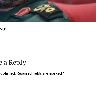
.org
e a Reply
published.
Required fields are marked
*