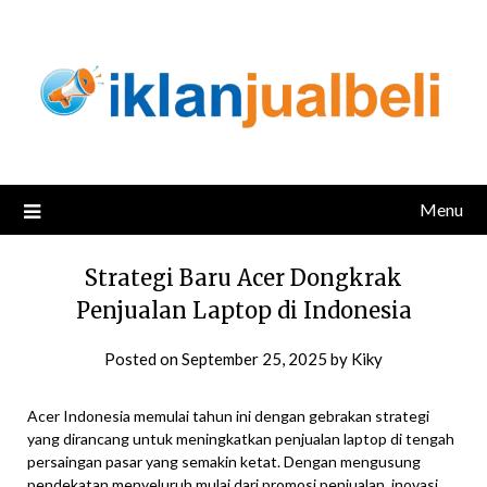
Skip
to
content
Menu
Strategi Baru Acer Dongkrak
Penjualan Laptop di Indonesia
Posted on
September 25, 2025
by
Kiky
Acer Indonesia memulai tahun ini dengan gebrakan strategi
yang dirancang untuk meningkatkan penjualan laptop di tengah
persaingan pasar yang semakin ketat. Dengan mengusung
pendekatan menyeluruh mulai dari promosi penjualan, inovasi